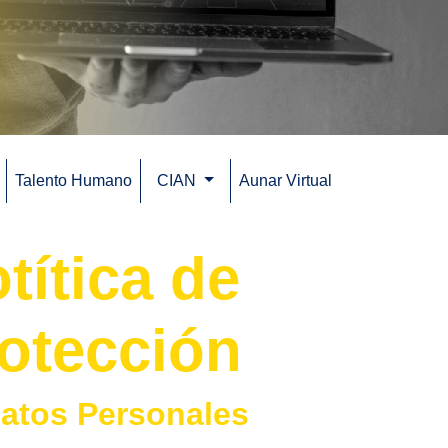
Talento Humano
CIAN
Aunar Virtual
(current)
títica de
otección
atos Personales