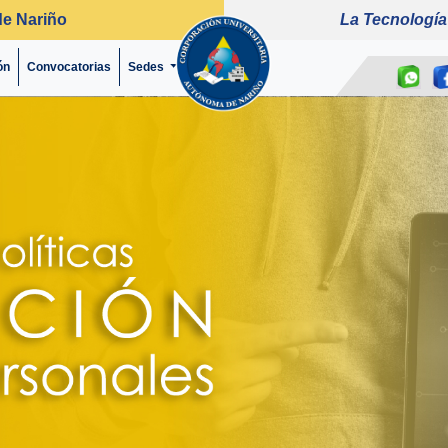
de Nariño
La Tecnología
ón
Convocatorias
(current)
Sedes