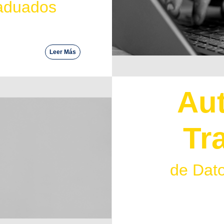
raduados
Leer Más
Aut
Tr
de Dat