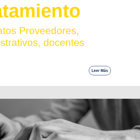
atamiento
atos Proveedores,
strativos, docentes
Leer Más