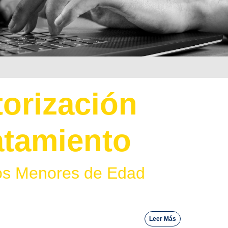
orización
atamiento
os Menores de Edad
Leer Más