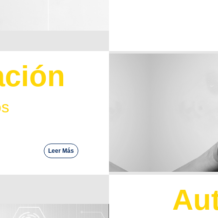
ación
os
Leer Más
Aut