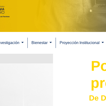
nvestigación
Bienestar
Proyección Institucional
Po
pr
De D