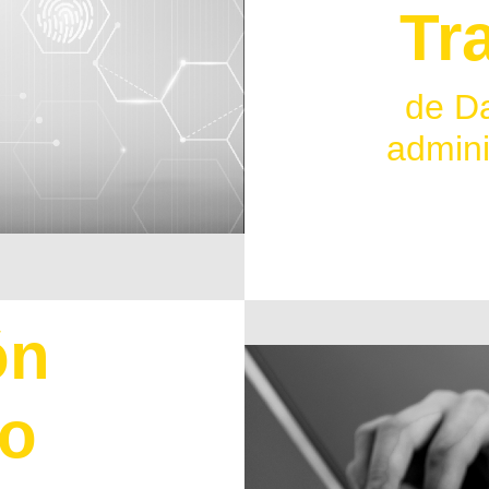
Tr
de D
admini
ón
to