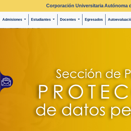
Corporación Universitaria Autónoma 
Admisiones
Estudiantes
Docentes
Egresados
Autoevaluaci