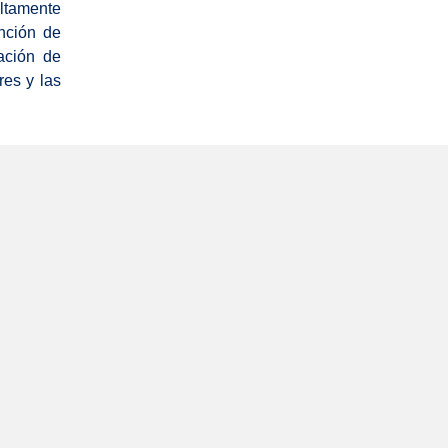
ltamente
nción de
eación de
res y las