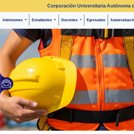
Corporación Universitaria Autónoma 
Admisiones
Estudiantes
Docentes
Egresados
Autoevaluaci