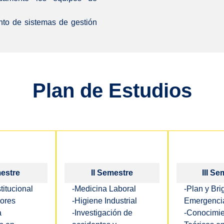
nto de sistemas de gestión
Plan de Estudios
estre
II Semestre
III Se
titucional
-Medicina Laboral
-Plan y Br
lores
-Higiene Industrial
Emergenci
a
-Investigación de
-Conocimie