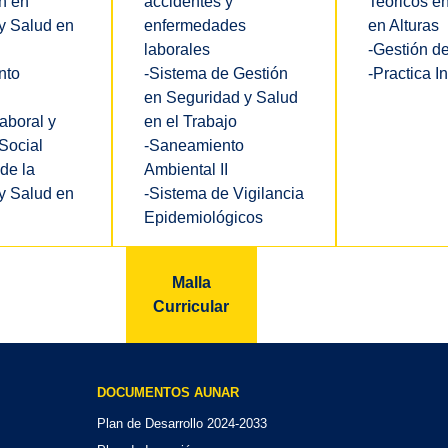
n en
accidentes y
Teóricos e
y Salud en
enfermedades
en Alturas
laborales
-Gestión d
nto
-Sistema de Gestión
-Practica In
en Seguridad y Salud
aboral y
en el Trabajo
Social
-Saneamiento
 de la
Ambiental II
y Salud en
-Sistema de Vigilancia
Epidemiológicos
Malla
Curricular
DOCUMENTOS AUNAR
Plan de Desarrollo 2024-2033