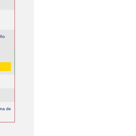
año
oma de