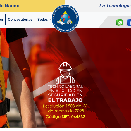
de Nariño
La Tecnología
ón
Convocatorias
(current)
Sedes