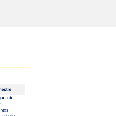
mestre
igada de
a
ntos