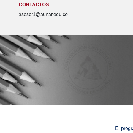
CONTACTOS
asesor1@aunar.edu.co
El prog