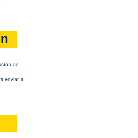
.
ón
ución de
a enviar al