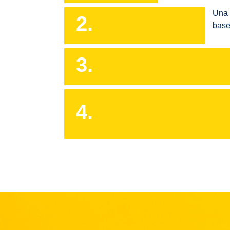
Una 
2.
base
3.
4.