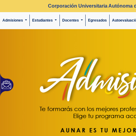
Corporación Universitaria Autónoma 
Admisiones
Estudiantes
Docentes
Egresados
Autoevaluaci