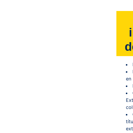
d
en 
Ext
co
tít
ext