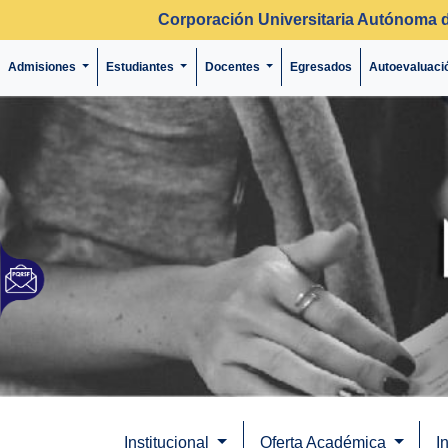
Corporación Universitaria Autónoma 
Admisiones
Estudiantes
Docentes
Egresados
Autoevaluaci
Institucional
Oferta Académica
I