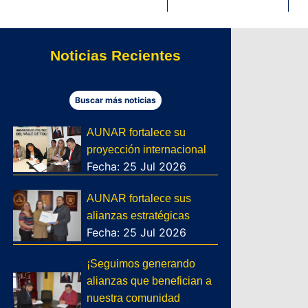
Noticias Recientes
Buscar más noticias
AUNAR fortalece su
proyección internacional
Fecha: 25 Jul 2026
AUNAR fortalece sus
alianzas estratégicas
Fecha: 25 Jul 2026
¡Seguimos generando
alianzas que benefician a
nuestra comunidad