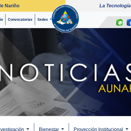
de Nariño
La Tecnología
ón
Convocatorias
(current)
Sedes
nvestigación
Bienestar
Proyección Institucional