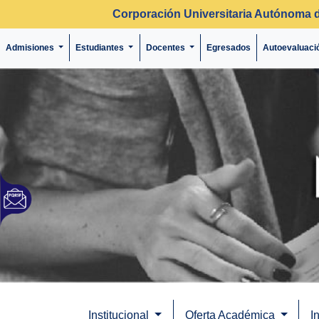
Corporación Universitaria Autónoma 
Admisiones
Estudiantes
Docentes
Egresados
Autoevaluaci
Institucional
Oferta Académica
I