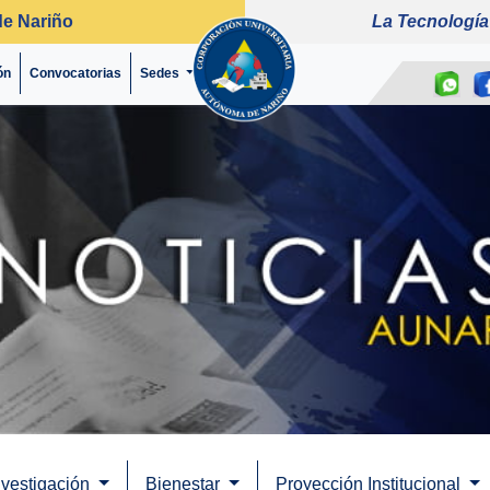
de Nariño
La Tecnología
ón
Convocatorias
(current)
Sedes
nvestigación
Bienestar
Proyección Institucional