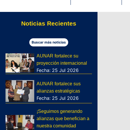
Noticias Recientes
Buscar más noticias
AUNAR fortalece su
proyección internacional
Fecha: 25 Jul 2026
AUNAR fortalece sus
alianzas estratégicas
Fecha: 25 Jul 2026
¡Seguimos generando
alianzas que benefician a
nuestra comunidad