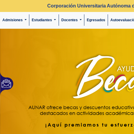
Corporación Universitaria Autónoma 
Admisiones
Estudiantes
Docentes
Egresados
Autoevaluaci