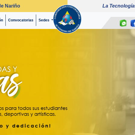
de Nariño
La Tecnología
ón
Convocatorias
(current)
Sedes